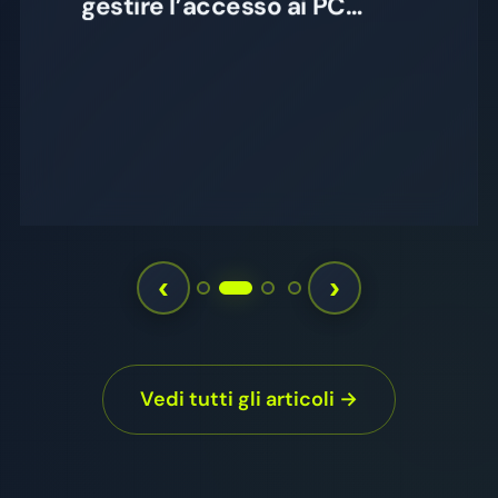
Autenticazione alla rete
WiFi utilizzando Google
LDAP
‹
›
Vedi tutti gli articoli →