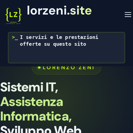
lorzeni.site
>_
I servizi e le prestazioni 
Vai
offerte su questo sito saranno 
al
attivi a part
contenuto
LORENZO ZENI
Sistemi IT,
Assistenza
Informatica,
Sviluppo Web,