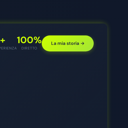
5+
100%
La mia storia →
SPERIENZA
DIRETTO