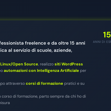
1
ANNI DI E
essionista freelence e da oltre 15 anni
ca al servizio di scuole, aziende,
i Linux/Open Source
, realizzo
siti WordPress
reo
automazioni con Intelligenza Artificiale
per
mpo attraverso
corsi di formazione
pratici e su
un corso di formazione, parto sempre da chi ho di
misura