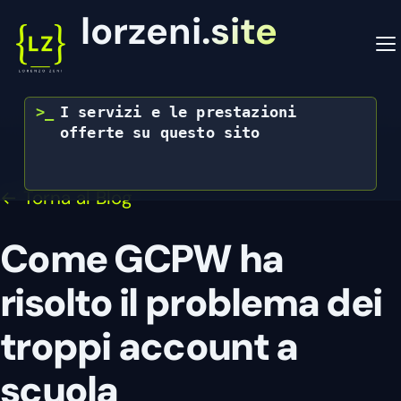
lorzeni.site
>_
I servizi e le prestazioni 
Vai
offerte su questo sito saranno 
al
attivi
|
contenuto
← Torna al Blog
Come GCPW ha
risolto il problema dei
troppi account a
scuola