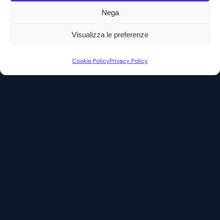
Nega
Visualizza le preferenze
Cookie Policy
Privacy Policy
lorzeni.site
Sistemi IT,
Assistenza Informatica,
Sviluppo Web,
Formazione
© 2026 Lorzeni Theme. Tutti i diritti riservati.
NAVIGAZIONE