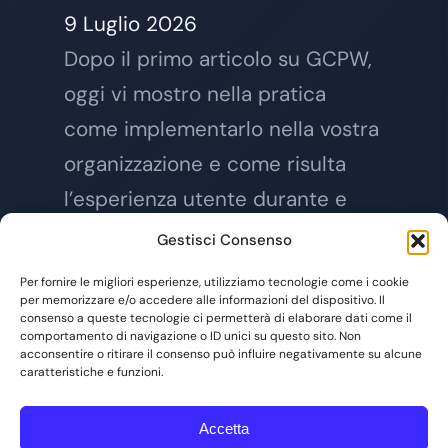
9 Luglio 2026
Dopo il primo articolo su GCPW,
oggi vi mostro nella pratica
come implementarlo nella vostra
organizzazione e come risulta
l’esperienza utente durante e
dopo il login su Windows
Gestisci Consenso
Per fornire le migliori esperienze, utilizziamo tecnologie come i cookie
Leggi articolo →
per memorizzare e/o accedere alle informazioni del dispositivo. Il
consenso a queste tecnologie ci permetterà di elaborare dati come il
comportamento di navigazione o ID unici su questo sito. Non
acconsentire o ritirare il consenso può influire negativamente su alcune
caratteristiche e funzioni.
Accetta